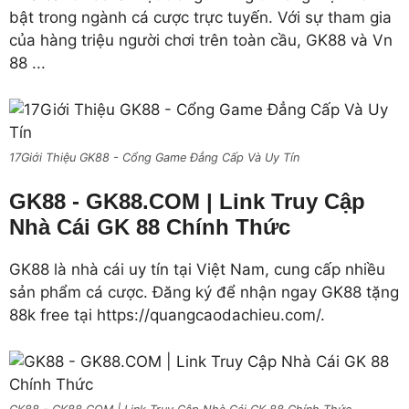
bật trong ngành cá cược trực tuyến. Với sự tham gia
của hàng triệu người chơi trên toàn cầu, GK88 và Vn
88 ...
17Giới Thiệu GK88 - Cổng Game Đẳng Cấp Và Uy Tín
GK88 - GK88.COM | Link Truy Cập
Nhà Cái GK 88 Chính Thức
GK88 là nhà cái uy tín tại Việt Nam, cung cấp nhiều
sản phẩm cá cược. Đăng ký để nhận ngay GK88 tặng
88k free tại https://quangcaodachieu.com/.