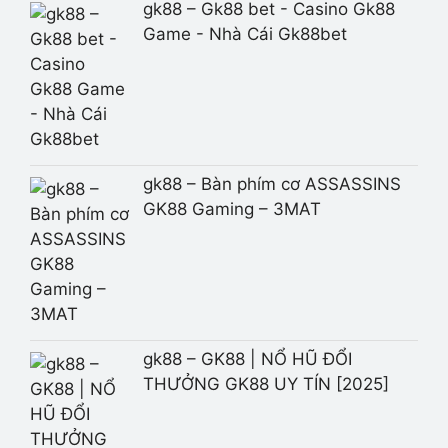
gk88 – Gk88 bet - Casino Gk88
Game - Nhà Cái Gk88bet
gk88 – Bàn phím cơ ASSASSINS
GK88 Gaming – 3MAT
gk88 – GK88 | NỔ HŨ ĐỔI
THƯỞNG GK88 UY TÍN [2025]