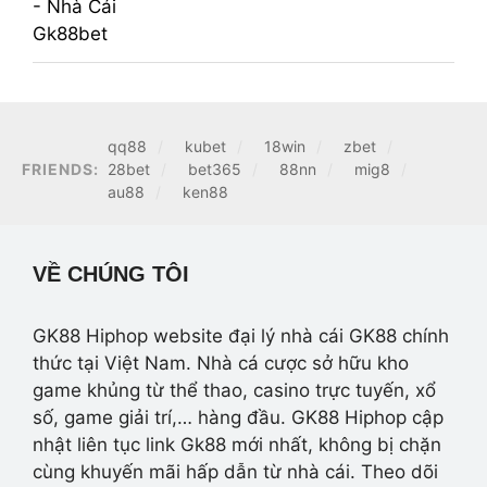
qq88
kubet
18win
zbet
FRIENDS:
28bet
bet365
88nn
mig8
au88
ken88
VỀ CHÚNG TÔI
GK88 Hiphop website đại lý nhà cái GK88 chính
thức tại Việt Nam. Nhà cá cược sở hữu kho
game khủng từ thể thao, casino trực tuyến, xổ
số, game giải trí,… hàng đầu. GK88 Hiphop cập
nhật liên tục link Gk88 mới nhất, không bị chặn
cùng khuyến mãi hấp dẫn từ nhà cái. Theo dõi