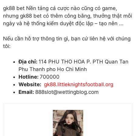
gk88 bet Nền tảng cá cược nào cũng có game,
nhưng gk88 bet có thêm công bằng, thưởng thật mỗi
ngày và hệ thống kiểm duyệt độc lập – tạo nên ...
Nếu cần hỗ trợ thông tin gì, bạn cứ liên hệ với chúng
tôi:
Địa chỉ:
114 PHU THO HOA P. PTH Quan Tan
Phu Thanh pho Ho Chi Minh
Hotline:
700000
Website:
gk88.littleknightsfootball.org
Email:
888slot@wettingblog.com