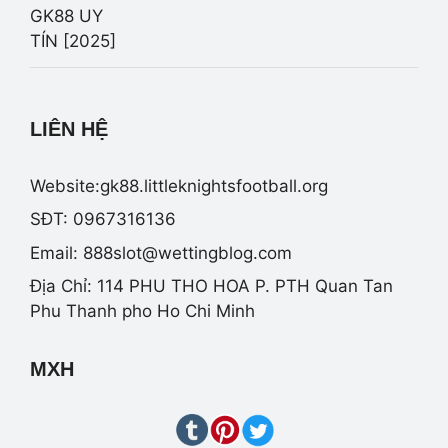
LIÊN HỆ
Website:gk88.littleknightsfootball.org
SĐT: 0967316136
Email:
888slot@wettingblog.com
Địa Chỉ: 114 PHU THO HOA P. PTH Quan Tan
Phu Thanh pho Ho Chi Minh
MXH