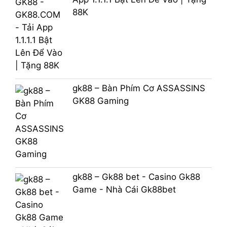
88K
gk88 – Bàn Phím Cơ ASSASSINS
GK88 Gaming
gk88 – Gk88 bet - Casino Gk88
Game - Nhà Cái Gk88bet