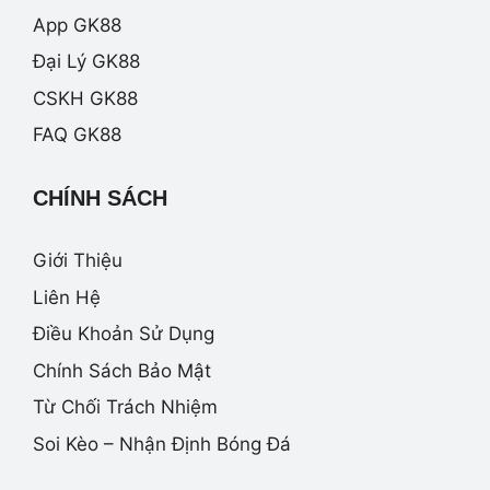
App GK88
Đại Lý GK88
CSKH GK88
FAQ GK88
CHÍNH SÁCH
Giới Thiệu
Liên Hệ
Điều Khoản Sử Dụng
Chính Sách Bảo Mật
Từ Chối Trách Nhiệm
Soi Kèo – Nhận Định Bóng Đá