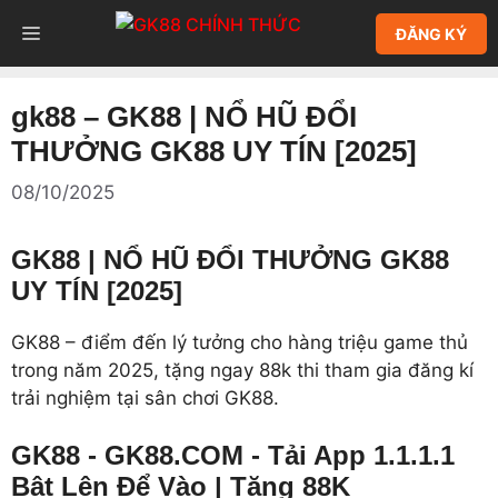
Chuyển
MENU
ĐĂNG KÝ
đến
nội
dung
gk88 – GK88 | NỔ HŨ ĐỔI
THƯỞNG GK88 UY TÍN [2025]
08/10/2025
GK88 | NỔ HŨ ĐỔI THƯỞNG GK88
UY TÍN [2025]
GK88 – điểm đến lý tưởng cho hàng triệu game thủ
trong năm 2025, tặng ngay 88k thi tham gia đăng kí
trải nghiệm tại sân chơi GK88.
GK88 - GK88.COM - Tải App 1.1.1.1
Bật Lên Để Vào | Tặng 88K