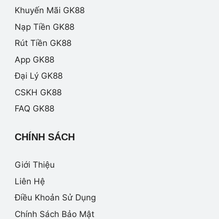
Khuyến Mãi GK88
Nạp Tiền GK88
Rút Tiền GK88
App GK88
Đại Lý GK88
CSKH GK88
FAQ GK88
CHÍNH SÁCH
Giới Thiệu
Liên Hệ
Điều Khoản Sử Dụng
Chính Sách Bảo Mật