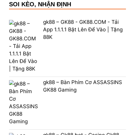
SOI KÈO, NHẬN ĐỊNH
gk88 – GK88 - GK88.COM - Tải
App 1.1.1.1 Bật Lên Để Vào | Tặng
88K
gk88 – Bàn Phím Cơ ASSASSINS
GK88 Gaming
gk88 – Gk88 bet - Casino Gk88