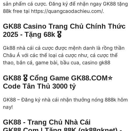
sản phẩm cá cược. Đăng ký để nhận ngay GK88 tặng
88k free tại https://quangcaodachieu.com/.
GK88 Casino Trang Chủ Chính Thức
2025 - Tặng 68k 🎖️
Gk88 nhà cái cá cược được mệnh danh là rồng thần
Châu Á với các thể loại cá cược như, cá cược thể
thao, bắn cá, game bài, bầu cua, casino gk88
GK88 🎖️ Cổng Game GK88.COM⭐️
Code Tân Thủ 3000 tỷ
GK88 – Đăng ký nhà cái nhận thưởng nóng 888k hôm
nay!
GK88 - Trang Chủ Nhà Cái
GK88.Com | Tặng 88K (gk88gknet) -