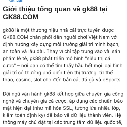
Kết luận
Giới thiệu tổng quan về gk88 tại
GK88.COM
gk88 là một thương hiệu nhà cái trực tuyến được
GK88.COM phân phối đến người chơi Việt Nam với
định hướng xây dựng môi trường giải trí minh bạch,
an toàn và lâu dài. Thay vì chỉ tập trung vào vài sản
phẩm lẻ tẻ, gk88 phát triển mô hình "siêu thị cá
cược" – nơi bạn có thể tìm thấy hầu hết mọi loại hình
giải trí có thưởng phổ biến trên thị trường, từ thể
thao, casino, slot cho đến bắn cá, đá gà và eSports.
Đội ngũ vận hành gk88 kết hợp giữa chuyên gia công
nghệ và chuyên gia cá cược, áp dụng các chuẩn bảo
mật hiện đại (như mã hóa SSL, tường lửa nhiều lớp,
kiểm toán định kỳ) để bảo vệ dữ liệu thành viên. Hệ
thống máy chủ đặt tại các trung tâm dữ liệu quốc tế,