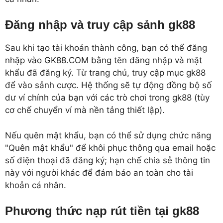
Đăng nhập và truy cập sảnh gk88
Sau khi tạo tài khoản thành công, bạn có thể đăng
nhập vào GK88.COM bằng tên đăng nhập và mật
khẩu đã đăng ký. Từ trang chủ, truy cập mục gk88
để vào sảnh cược. Hệ thống sẽ tự động đồng bộ số
dư ví chính của bạn với các trò chơi trong gk88 (tùy
cơ chế chuyển ví mà nền tảng thiết lập).
Nếu quên mật khẩu, bạn có thể sử dụng chức năng
"Quên mật khẩu" để khôi phục thông qua email hoặc
số điện thoại đã đăng ký; hạn chế chia sẻ thông tin
này với người khác để đảm bảo an toàn cho tài
khoản cá nhân.
Phương thức nạp rút tiền tại gk88