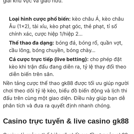
giải khu vực và giao hữu.
Loại hình cược phổ biến:
kèo châu Á, kèo châu
Âu (1x2), tài xỉu, kèo phạt góc, thẻ phạt, tỉ số
chính xác, cược hiệp 1/hiệp 2…
Thể thao đa dạng:
bóng đá, bóng rổ, quần vợt,
cầu lông, bóng chuyền, bóng chày…
Cá cược trực tiếp (live betting):
cho phép đặt
kèo khi trận đấu đang diễn ra, tỷ lệ thay đổi theo
diễn biến trên sân.
Nền tảng cược thể thao gk88 được tối ưu giúp người
chơi theo dõi tỷ lệ kèo, biểu đồ biến động và lịch thi
đấu trên cùng một giao diện. Điều này giúp bạn dễ
phân tích và đưa ra quyết định nhanh chóng.
Casino trực tuyến & live casino gk88