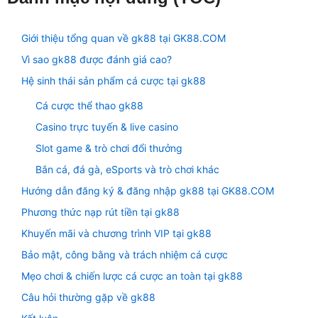
Giới thiệu tổng quan về gk88 tại GK88.COM
Vì sao gk88 được đánh giá cao?
Hệ sinh thái sản phẩm cá cược tại gk88
Cá cược thể thao gk88
Casino trực tuyến & live casino
Slot game & trò chơi đổi thưởng
Bắn cá, đá gà, eSports và trò chơi khác
Hướng dẫn đăng ký & đăng nhập gk88 tại GK88.COM
Phương thức nạp rút tiền tại gk88
Khuyến mãi và chương trình VIP tại gk88
Bảo mật, công bằng và trách nhiệm cá cược
Mẹo chơi & chiến lược cá cược an toàn tại gk88
Câu hỏi thường gặp về gk88