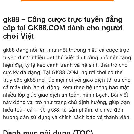
gk88 – Cổng cược trực tuyến đẳng
cấp tại GK88.COM dành cho người
chơi Việt
gk88 đang nổi lên như một thương hiệu cá cược trực
tuyến được nhiều bet thủ Việt tin tưởng nhờ nền tảng
hiện đại, tỷ lệ kèo cạnh tranh và hệ sinh thái trò chơi
cực kỳ đa dạng. Tại GK88.COM, người chơi có thể
truy cập gk88 mọi lúc mọi nơi với giao diện tối ưu cho
cả máy tính lẫn di động, kèm theo hệ thống bảo mật
nhiều lớp giúp giao dịch an toàn, minh bạch. Bài viết
này đóng vai trò như trang chủ định hướng, giúp bạn
hiểu toàn cảnh về gk88, từ sản phẩm, dịch vụ đến
hướng dẫn sử dụng và chính sách bảo vệ thành viên.
Danh mục nội dung (TOC)