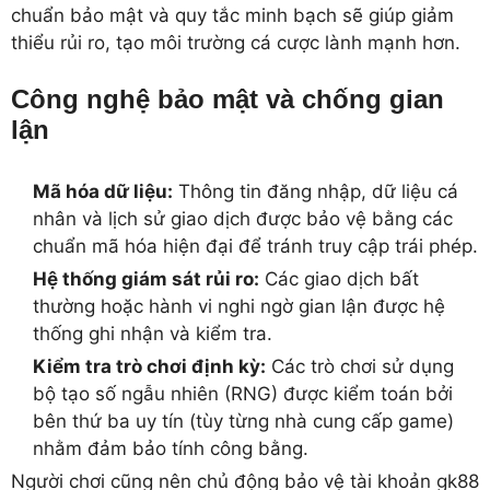
chuẩn bảo mật và quy tắc minh bạch sẽ giúp giảm
thiểu rủi ro, tạo môi trường cá cược lành mạnh hơn.
Công nghệ bảo mật và chống gian
lận
Mã hóa dữ liệu:
Thông tin đăng nhập, dữ liệu cá
nhân và lịch sử giao dịch được bảo vệ bằng các
chuẩn mã hóa hiện đại để tránh truy cập trái phép.
Hệ thống giám sát rủi ro:
Các giao dịch bất
thường hoặc hành vi nghi ngờ gian lận được hệ
thống ghi nhận và kiểm tra.
Kiểm tra trò chơi định kỳ:
Các trò chơi sử dụng
bộ tạo số ngẫu nhiên (RNG) được kiểm toán bởi
bên thứ ba uy tín (tùy từng nhà cung cấp game)
nhằm đảm bảo tính công bằng.
Người chơi cũng nên chủ động bảo vệ tài khoản gk88