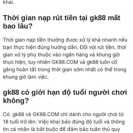
khai.
Thời gian nạp rút tiền tại gk88 mất
bao lâu?
Thời gian nạp tiền thường được xử lý khá nhanh nếu
bạn thực hiện đúng hướng dẫn. Đối với rút tiền, thời
gian xử lý phụ thuộc vào ngân hàng và khung giờ
thực hiện, tuy nhiên GK88.COM và gk88 luôn cố
gắng hoàn tất trong thời gian sớm nhất có thể trong
khung giờ làm việc.
gk88 có giới hạn độ tuổi người chơi
không?
Có. gk88 và GK88.COM chỉ dành cho người chơi từ
18 tuổi trở lên. Việc khai báo đúng độ tuổi và thông
tin cá nhân là bắt buộc để đảm bảo tuân thủ quy