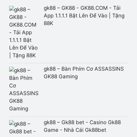
gk88 – GK88 - GK88.COM - Tải
App 1.1.1.1 Bật Lên Để Vào | Tặng
88K
gk88 – Bàn Phím Cơ ASSASSINS
GK88 Gaming
gk88 – Gk88 bet - Casino Gk88
Game - Nhà Cái Gk88bet