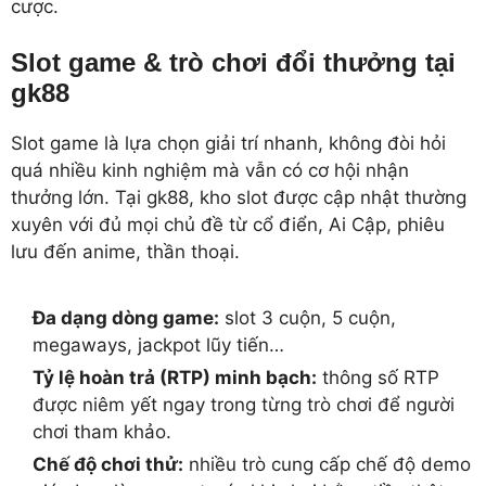
cược.
Slot game & trò chơi đổi thưởng tại
gk88
Slot game là lựa chọn giải trí nhanh, không đòi hỏi
quá nhiều kinh nghiệm mà vẫn có cơ hội nhận
thưởng lớn. Tại gk88, kho slot được cập nhật thường
xuyên với đủ mọi chủ đề từ cổ điển, Ai Cập, phiêu
lưu đến anime, thần thoại.
Đa dạng dòng game:
slot 3 cuộn, 5 cuộn,
megaways, jackpot lũy tiến…
Tỷ lệ hoàn trả (RTP) minh bạch:
thông số RTP
được niêm yết ngay trong từng trò chơi để người
chơi tham khảo.
Chế độ chơi thử:
nhiều trò cung cấp chế độ demo